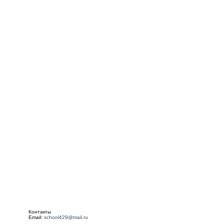
Контакты
Email:
school429@mail.ru