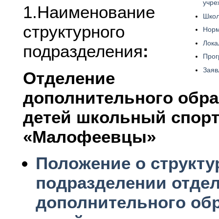
учре
1.Наименование
Школ
структурного
Норм
Лока
подразделения
:
Про
Заяв
Отделение
дополнительного обр
детей школьный спор
«Малофеевцы»
Положение о структ
подразделении отде
дополнительного об